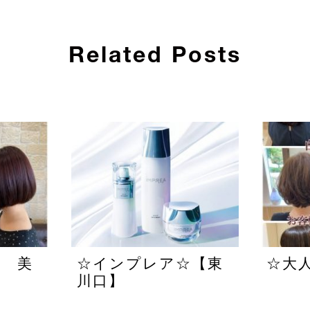
Related Posts
口 美
☆インプレア☆【東
☆大
川口】