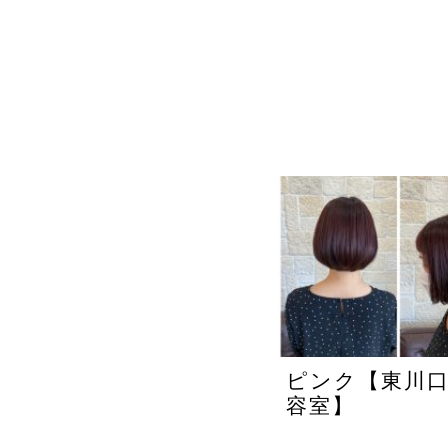
ピンク【東川
容室】