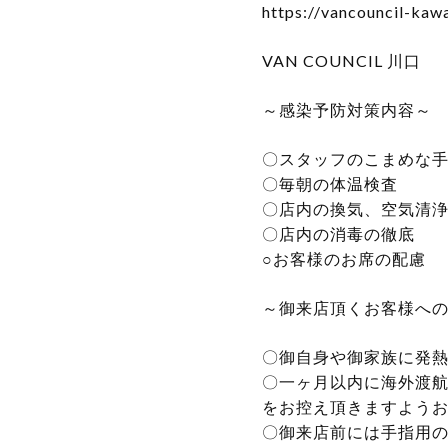
https://vancouncil-kaw
VAN COUNCIL 川口
～感染予防対策内容～
〇スタッフのこまめな
〇毎朝の体温検査
〇店内の換気、空気清
〇店内の消毒の徹底
○お客様のお席の配慮
～御来店頂くお客様へ
〇御自身や御家族に発
〇一ヶ月以内に海外渡
をお控え頂きますよう
〇御来店前には手指用