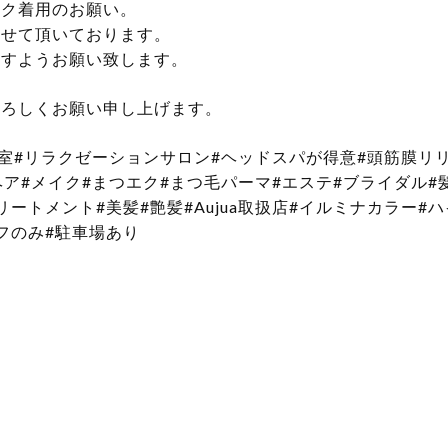
スク着用のお願い。
させて頂いております。
ますようお願い致します。
よろしくお願い申し上げます。
容室#リラクゼーションサロン#ヘッドスパが得意#頭筋膜リ
ヘア#メイク#まつエク#まつ毛パーマ#エステ#ブライダル#
ートメント#美髪#艶髪#Aujua取扱店#イルミナカラー#
フのみ#駐車場あり