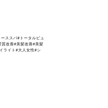
リーススパ#トータルビュ
髪質改善#美髪改善#美髪
ハイライト#大人女性#シ