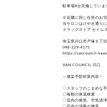
駐車場8台完備していま
※近隣に同じ住所のお
当サロンはけやき通り
ドラッグストア セイム
埼玉県川口市戸塚６丁目１５
048-229-4175
https://vancouncil-kaw
VAN COUNCIL 川口
～感染予防対策内容～
〇スタッフのこまめな手
〇毎朝の体温検査
〇店内の換気、空気清
〇店内の消毒の徹底