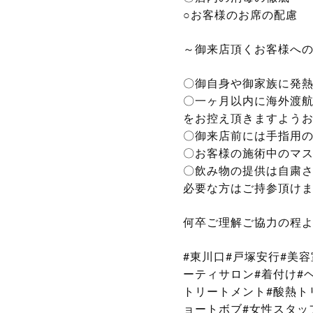
○お客様のお席の配慮
～御来店頂くお客様へ
〇御自身や御家族に発熱
〇一ヶ月以内に海外渡航
をお控え頂きますよう
〇御来店前には手指用の
〇お客様の施術中のマ
〇飲み物の提供は自粛
必要な方はご持参頂け
何卒ご理解ご協力の程
#東川口#戸塚安行#美容
ーティサロン#着付け#ヘ
トリートメント#酸熱トリ
ョートボブ#女性スタ