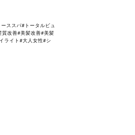
リーススパ#トータルビュ
髪質改善#美髪改善#美髪
ハイライト#大人女性#シ