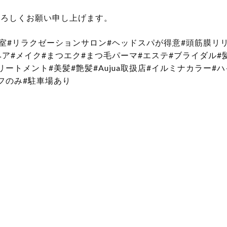
よろしくお願い申し上げます。
容室#リラクゼーションサロン#ヘッドスパが得意#頭筋膜リ
ヘア#メイク#まつエク#まつ毛パーマ#エステ#ブライダル#
ートメント#美髪#艶髪#Aujua取扱店#イルミナカラー#
フのみ#駐車場あり