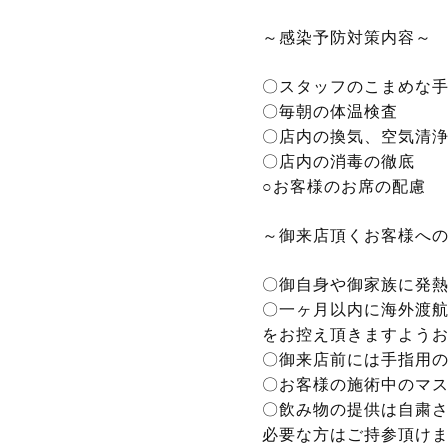
～感染予防対策内容～
〇スタッフのこまめな
〇毎朝の体温検査
〇店内の換気、空気清
〇店内の消毒の徹底
○お客様のお席の配慮
～御来店頂くお客様へ
〇御自身や御家族に発
〇一ヶ月以内に海外渡
をお控え頂きますよう
〇御来店前には手指用
〇お客様の施術中のマ
〇飲み物の提供は自粛
必要な方はご持参頂け