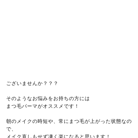
こんにちは！
Jr.アイリストの吉永です！
コロナの影響で、まだまだマスクが欠かせませんよ
ね！
朝しっかりと上げたまつ毛もマスクをつけてる関係で
より下がりやすくなると言うお悩みは
ございませんか？？？
そのようなお悩みをお持ちの方には
まつ毛パーマがオススメです！
朝のメイクの時短や、常にまつ毛が上がった状態なの
で、
メイク直しもせず凄く楽になると思います！