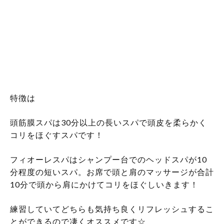
こんにちは！アシスタントの伊藤です^ ^
私ごとではありますが、頭筋膜リリーススパ（Aujua
スパ）とまだメニューには無いのですがフィオーレス
パを練習しております！
特徴は
頭筋膜スパは30分以上の長いスパで頭皮を柔らかく
コリをほぐすスパです！
フィオーレスパはシャンプー台でのヘッドスパが10
分程度の短いスパ。お席で頭と肩のマッサージが合計
10分で頭から肩にかけてコリをほぐしいきます！
練習していてどちらも気持ち良くリフレッシュするこ
とができるので凄くオススメです☆