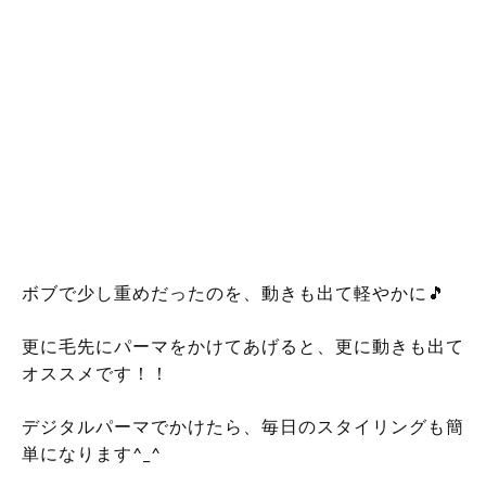
こんばんは。 東川口 戸塚安行美容室
VAN COUNCIL 川口店の佐藤です(^-^)
最近では、ボブスタイルだったお客様ご、少しレイヤ
ーを入れて少しスッキリされるお客様も増えていま
す！！
ネオウルフ（＾ω＾）
ボブで少し重めだったのを、動きも出て軽やかに🎵
更に毛先にパーマをかけてあげると、更に動きも出て
オススメです！！
デジタルパーマでかけたら、毎日のスタイリングも簡
単になります^_^