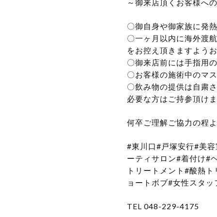
～御来店頂くお客様へ
〇御自身や御家族に発
〇一ヶ月以内に海外渡
をお控え頂きますよう
〇御来店前には手指用
〇お客様の施術中のマ
〇飲み物の提供は自粛
必要な方はご持参頂け
何卒ご理解ご協力の程
#東川口#戸塚安行#美
ーティサロン#着付け#
トリートメント#酸熱トリ
ョートボブ#女性スタッ
TEL 048-229-4175