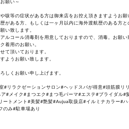
のお願い～
熱や咳等の症状がある方は御来店をお控え頂きますようお願
航歴がある方、もしくは一ヶ月以内に海外渡航歴のある方と
お願い致します。
のアルコール消毒剤を用意しておりますので、消毒。お願い
スク着用のお願い。
させて頂いております。
ますようお願い致します。
よろしくお願い申し上げます。
容室#リラクゼーションサロン#ヘッドスパが得意#頭筋膜リ
ヘア#メイク#まつエク#まつ毛パーマ#エステ#ブライダル#
ートメント#美髪#艶髪#Aujua取扱店#イルミナカラー#
フのみ#駐車場あり