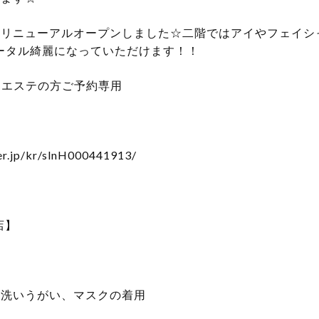
にリニューアルオープンしました☆二階ではアイやフェイシ
トータル綺麗になっていただけます！！
イ、エステの方ご予約専用
er.jp/kr/slnH000441913/
店】
手洗いうがい、マスクの着用