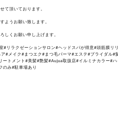
させて頂いております。
ますようお願い致します。
よろしくお願い申し上げます。
容室#リラクゼーションサロン#ヘッドスパが得意#頭筋膜リ
ヘア#メイク#まつエク#まつ毛パーマ#エステ#ブライダル#
ートメント#美髪#艶髪#Aujua取扱店#イルミナカラー#
フのみ#駐車場あり