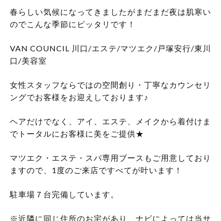
春らしい気候になってきましたがまだまだ夜は肌寒い
のでこんな季節にピッタリです！
VAN COUNCIL
川口
/
エステ
/
マツエク
/
戸塚安行
/
東川
口
/
美容室
女性スタッフならではの空間創り・丁寧なカウンセリ
ングでお客様をお迎えしております♪
ヘアだけでなく、アイ、エステ、メイクから着付けま
でトータルにお客様に美をご提供
★
マツエク・エステ・スパ専用ブースもご用意しており
ますので、
1
度のご来店ですべてが叶います！
駐車場７台完備しています。
※
近隣に同じ住所のお宅があり、ナビによっては当サ