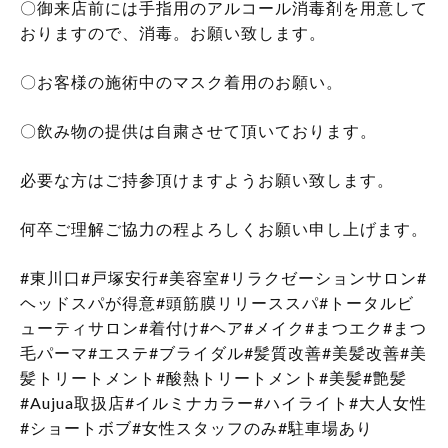
〇御来店前には手指用のアルコール消毒剤を用意して
おりますので、消毒。お願い致します。
〇お客様の施術中のマスク着用のお願い。
〇飲み物の提供は自粛させて頂いております。
必要な方はご持参頂けますようお願い致します。
何卒ご理解ご協力の程よろしくお願い申し上げます。
#
東川口
#
戸塚安行
#
美容室
#
リラクゼーションサロン
#
ヘッドスパが得意
#
頭筋膜リリーススパ
#
トータルビ
ューティサロン
#
着付け
#
ヘア
#
メイク
#
まつエク
#
まつ
毛パーマ
#
エステ
#
ブライダル
#
髪質改善
#
美髪改善
#
美
髪トリートメント
#
酸熱トリートメント
#
美髪
#
艶髪
#Aujua
取扱店
#
イルミナカラー
#
ハイライト
#
大人女性
#
ショートボブ
#
女性スタッフのみ
#
駐車場あり