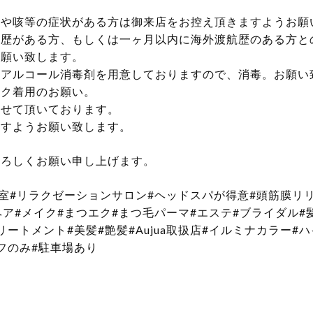
熱や咳等の症状がある方は御来店をお控え頂きますようお願
航歴がある方、もしくは一ヶ月以内に海外渡航歴のある方と
お願い致します。
のアルコール消毒剤を用意しておりますので、消毒。お願い
スク着用のお願い。
させて頂いております。
ますようお願い致します。
よろしくお願い申し上げます。
容室#リラクゼーションサロン#ヘッドスパが得意#頭筋膜リ
ヘア#メイク#まつエク#まつ毛パーマ#エステ#ブライダル#
ートメント#美髪#艶髪#Aujua取扱店#イルミナカラー#
フのみ#駐車場あり