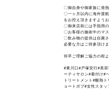
〇御自身や御家族に発
〇一ヶ月以内に海外渡
をお控え頂きますよう
〇御来店前には手指用
〇お客様の施術中のマ
〇飲み物の提供は自粛
必要な方はご持参頂け
何卒ご理解ご協力の程
#東川口#戸塚安行#美
ーティサロン#着付け#
トリートメント#酸熱トリ
ョートボブ#女性スタッ