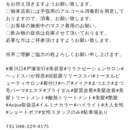
をお控え頂きますようお願い致します。
〇御来店前には手指用のアルコール消毒剤を用意して
おりますので、消毒。お願い致します。
〇お客様の施術中のマスク着用のお願い。
〇飲み物の提供は自粛させて頂いております。
必要な方はご持参頂けますようお願い致します。
何卒ご理解ご協力の程よろしくお願い申し上げます。
#東川口#戸塚安行#美容室#リラクゼーションサロン#
ヘッドスパが得意#頭筋膜リリーススパ#トータルビ
ューティサロン#着付け#ヘア#メイク#まつエク#まつ
毛パーマ#エステ#ブライダル#髪質改善#美髪改善#美
髪トリートメント#酸熱トリートメント#美髪#艶髪
#Aujua取扱店#イルミナカラー#ハイライト#大人女性
#ショートボブ#女性スタッフのみ#駐車場あり
TEL 048-229-4175