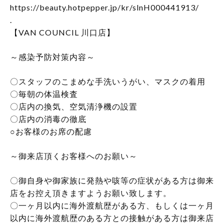
https://beauty.hotpepper.jp/kr/slnH000441913/
.
【VAN COUNCIL 川口店】
～感染予防対策内容～
〇スタッフのこまめな手洗いうがい、マスクの着用
〇毎朝の体温検査
〇店内の換気、空気清浄機の設置
〇店内の消毒の徹底
○お客様のお席の配慮
～御来店頂くお客様へのお願い～
〇御自身や御家族に発熱や咳等の症状がある方は御来
店をお控え頂きますようお願い致します。
〇一ヶ月以内に海外渡航歴がある方、もしくは一ヶ月
以内に海外渡航歴のある方との接触がある方は御来店