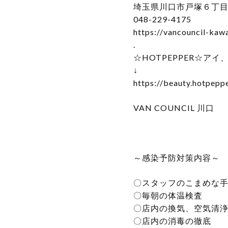
埼玉県川口市戸塚６丁目１５
048-229-4175
https://vancouncil-kaw
.
☆HOTPEPPER☆ア
↓
https://beauty.hotpepp
VAN COUNCIL 川口
～感染予防対策内容～
〇スタッフのこまめな
〇毎朝の体温検査
〇店内の換気、空気清
〇店内の消毒の徹底