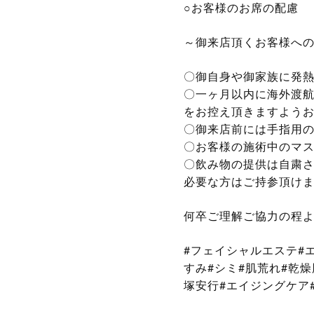
○お客様のお席の配慮
～御来店頂くお客様へ
〇御自身や御家族に発
〇一ヶ月以内に海外渡
をお控え頂きますよう
〇御来店前には手指用
〇お客様の施術中のマ
〇飲み物の提供は自粛
必要な方はご持参頂け
何卒ご理解ご協力の程
#フェイシャルエステ#
すみ#シミ#肌荒れ#乾燥
塚安行#エイジングケア