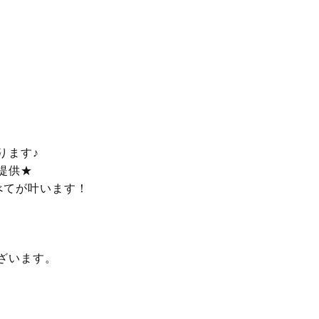
ります♪
提供★
べてが叶います！
ざいます。