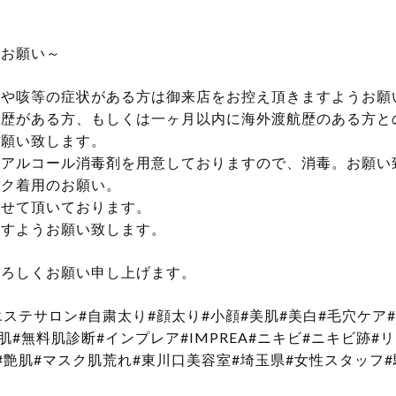
のお願い～
熱や咳等の症状がある方は御来店をお控え頂きますようお願
航歴がある方、もしくは一ヶ月以内に海外渡航歴のある方と
お願い致します。
のアルコール消毒剤を用意しておりますので、消毒。お願い
スク着用のお願い。
させて頂いております。
ますようお願い致します。
よろしくお願い申し上げます。
エステサロン#自粛太り#顔太り#小顔#美肌#美白#毛穴ケア
肌#無料肌診断#インプレア#IMPREA#ニキビ#ニキビ跡#
#艶肌#マスク肌荒れ#東川口美容室#埼玉県#女性スタッフ