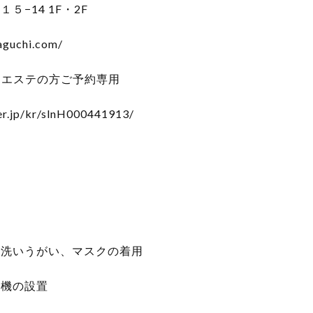
−14 1F・2F
aguchi.com/
イ、エステの方ご予約専用
er.jp/kr/slnH000441913/
手洗いうがい、マスクの着用
浄機の設置