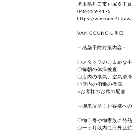
埼玉県川口市戸塚６丁目１５
048-229-4175
https://vancouncil-kaw
VAN COUNCIL 川口
～感染予防対策内容～
〇スタッフのこまめな
〇毎朝の体温検査
〇店内の換気、空気清
〇店内の消毒の徹底
○お客様のお席の配慮
～御来店頂くお客様へ
〇御自身や御家族に発
〇一ヶ月以内に海外渡