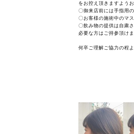
をお控え頂きますよう
〇御来店前には手指用
〇お客様の施術中のマ
〇飲み物の提供は自粛
必要な方はご持参頂け
何卒ご理解ご協力の程