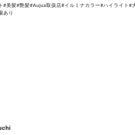
#美髪#艶髪#Aujua取扱店#イルミナカラー#ハイライト#
場あり
uchi