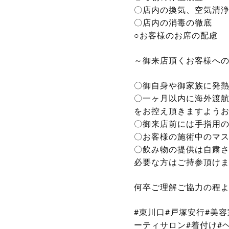
〇店内の換気、空気清
〇店内の消毒の徹底
○お客様のお席の配慮
～御来店頂くお客様へ
〇御自身や御家族に発
〇一ヶ月以内に海外渡
をお控え頂きますよう
〇御来店前には手指用
〇お客様の施術中のマ
〇飲み物の提供は自粛
必要な方はご持参頂け
何卒ご理解ご協力の程
#東川口#戸塚安行#美
ーティサロン#着付け#